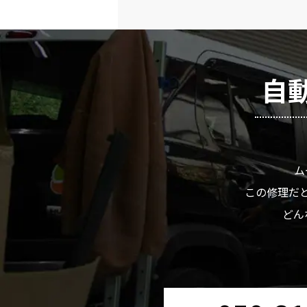
自
ム
この修理だと
どん