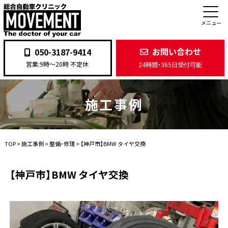
メニュー
お問い合わせ
050-3187-9414
営業:9時〜20時 不定休
24時間・365日受付可能
施工事例
TOP
>
施工事例
>
整備・修理
>
【神戸市】BMW タイヤ交換
【神戸市】BMW タイヤ交換