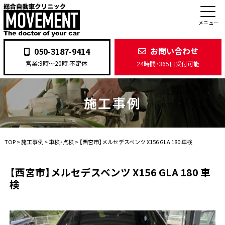
メニュー
お問い合わせ
050-3187-9414
営業:9時〜20時 不定休
24時間・365日受付可能
施工事例
TOP
>
施工事例
>
車検・点検
>
【西宮市】メルセデスベンツ X156 GLA 180 車検
【西宮市】メルセデスベンツ X156 GLA 180 車
検