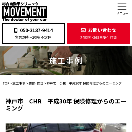
メニュー
お問い合わせ
050-3187-9414
営業:9時〜20時 不定休
24時間・365日受付可能
施工事例
TOP
>
施工事例
>
整備・修理
>
神戸市 CHR 平成30年 保険修理からのエーミング
神戸市 CHR 平成30年 保険修理からのエー
ミング